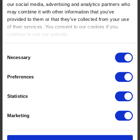
Beleef internationale springsport van dichtbij met een
our social media, advertising and analytics partners who
General Admission-ticket voor bezoekers vanaf 13 jaar.
may combine it with other information that you’ve
provided to them or that they’ve collected from your use
Maak er een gezellig dagje uit van: kinderen t/m 12 jaar
of their services. You consent to our cookies if you
hebben gratis toegang. Een ticket is niet nodig.
continue to use our website.
Groepen vanaf 10 personen
ontvangen automatisch
10% korting
bij het afrekenen.
Consent
Necessary
Selection
Je ticket is inclusief
✓ Vrije zitplaatsen op de tribunes (zolang er plaats is)
Preferences
✓ Shopping Village
Statistics
✓ Entertainment voor het hele gezin
✓ Food & Drink Village
Marketing
✓ Gratis parkeren
✓ Gratis toegang voor kinderen t/m 12 jaar