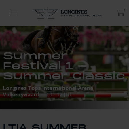
Summer
Festival 1 -
Summer Classic
Longines Tops International Arena
Valkenswaard
10 - 12 JUL
LTIA SUMMER