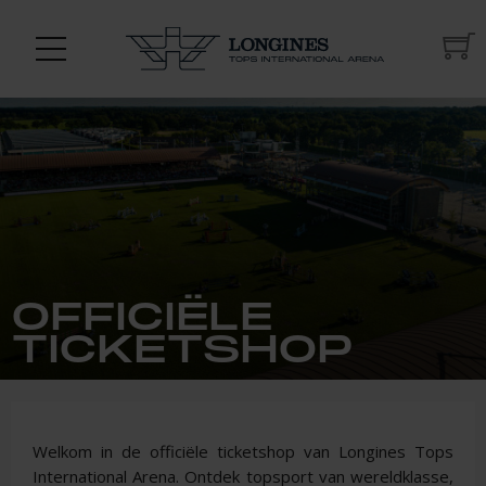
OFFICIËLE
TICKETSHOP
Welkom in de officiële ticketshop van Longines Tops
International Arena. Ontdek topsport van wereldklasse,