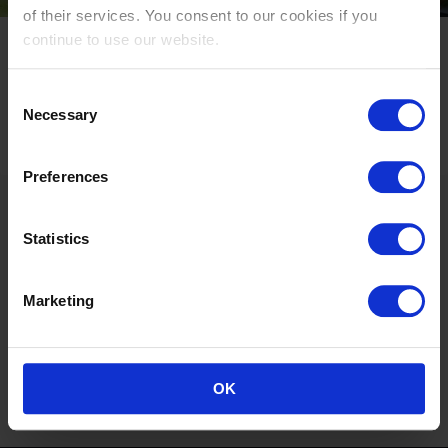
of their services. You consent to our cookies if you
continue to use our website.
LGCT VALKENSWAARD
04 - 06 SEP
Consent
Necessary
Selection
NU KOPEN
Preferences
Statistics
WAAROM LONGINES
TOPS INTERNATIONAL
ARENA BEZOEKEN?
Marketing
OK