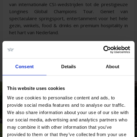
van internationale CSI-wedstrijden tot de prestigieuze
Longines Global Champions Tour. Geniet van
spectaculaire springsport, entertainment voor het hele
gezin, winkels, food & drinks en premium hospitality in
het hart van Nederland.
LONGINES TOPS
INTERNATIONAL ARENA
Consent
Details
About
SEIZOEN 2026
This website uses cookies
We use cookies to personalise content and ads, to
provide social media features and to analyse our traffic.
We also share information about your use of our site with
our social media, advertising and analytics partners who
may combine it with other information that you’ve
provided to them or that they’ve collected from your use