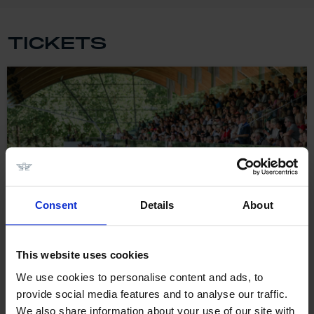
TICKETS
Consent
Details
About
This website uses cookies
We use cookies to personalise content and ads, to
Algemene toegang
provide social media features and to analyse our traffic.
We also share information about your use of our site with