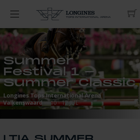
Summer
Festival 1 -
Summer Classic
Longines Tops International Arena
Valkenswaard
10 - 12 JUL
LTIA SUMMER