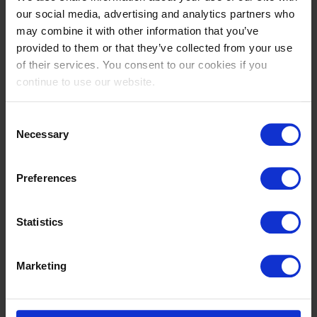
Beleef internationale springsport van dichtbij met een
our social media, advertising and analytics partners who
General Admission-ticket voor bezoekers vanaf 13 jaar.
may combine it with other information that you’ve
provided to them or that they’ve collected from your use
Maak er een gezellig dagje uit van: kinderen t/m 12 jaar
of their services. You consent to our cookies if you
hebben gratis toegang. Een ticket is niet nodig.
continue to use our website.
Groepen vanaf 10 personen
ontvangen automatisch
10% korting
bij het afrekenen.
Consent
Necessary
Selection
Je ticket is inclusief
✓ Vrije zitplaatsen op de tribunes (zolang er plaats is)
Preferences
✓ Shopping Village
Statistics
✓ Entertainment voor het hele gezin
✓ Food & Drink Village
Marketing
✓ Gratis parkeren
✓ Gratis toegang voor kinderen t/m 12 jaar